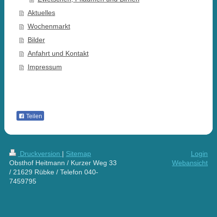
Aktuelles
Wochenmarkt
Bilder
Anfahrt und Kontakt
Impressum
Teilen
Druckversion
|
Sitemap
Login
Obsthof Heitmann / Kurzer Weg 33
Webansicht
/ 21629 Rübke / Telefon 040-
7459795